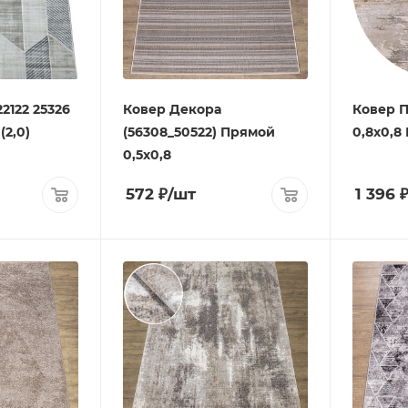
2122 25326
Ковер Декора
Ковер П
(2,0)
(56308_50522) Прямой
0,8х0,8 
0,5х0,8
572
₽
/шт
1 396