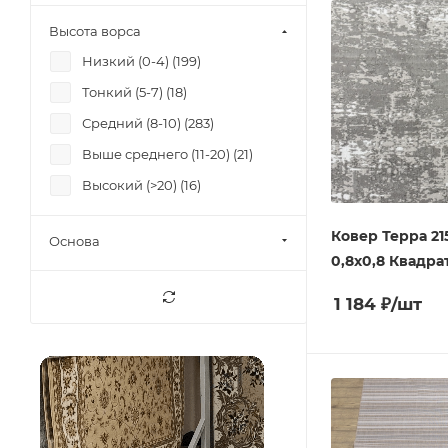
Высота ворса
Низкий (0-4) (
199
)
Тонкий (5-7) (
18
)
Средний (8-10) (
283
)
Выше среднего (11-20) (
21
)
Высокий (>20) (
16
)
Ковер Терра 21
Основа
0,8х0,8 Квадра
1 184
₽
/шт