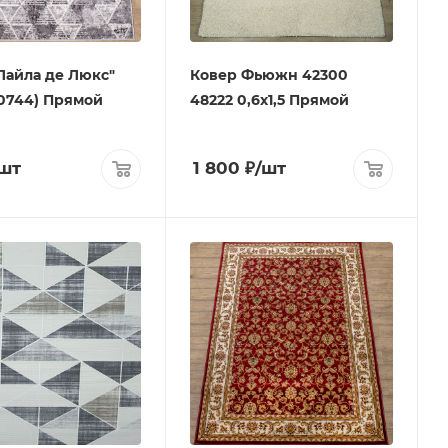
Лайла де Люкс"
Ковер Фьюжн 42300
10744) Прямой
48222 0,6х1,5 Прямой
шт
1 800
₽
/шт