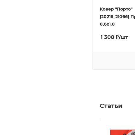
Ковер "Порто"
(20216_21066) 
0,6х1,0
1 308
₽
/шт
Статьи