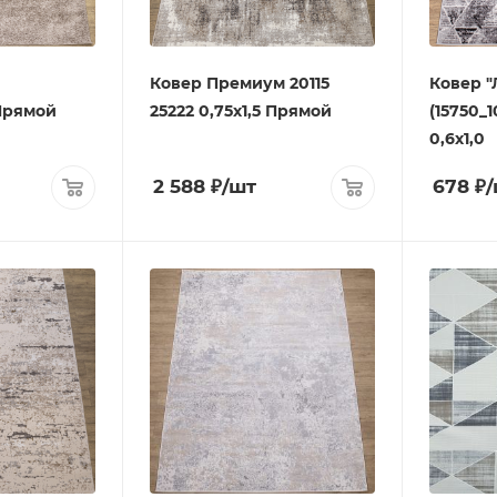
Ковер Премиум 20115
Ковер "
 Прямой
25222 0,75х1,5 Прямой
(15750_
0,6х1,0
2 588
₽
/шт
678
₽
/