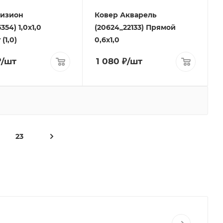
Визион
Ковер Акварель
5354) 1,0х1,0
(20624_22133) Прямой
(1,0)
0,6х1,0
₽
/шт
1 080
₽
/шт
23