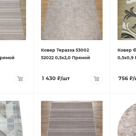
Ковер Теразза 53002
Ковер Ф
Прямой
52022 0,5х2,0 Прямой
0,5х0,9
1 430
₽
/шт
756
₽
/