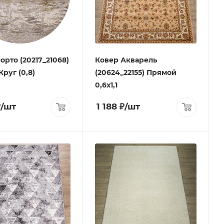
орто (20217_21068)
Ковер Акварель
Круг (0,8)
(20624_22155) Прямой
0,6х1,1
₽
/шт
1 188
₽
/шт