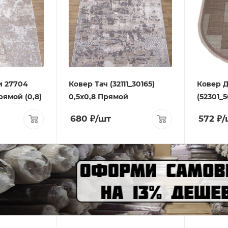
и 27704
Ковер Тач (32111_30165)
Ковер Д
рямой (0,8)
0,5х0,8 Прямой
(52301_5
680
₽
/шт
572
₽
/