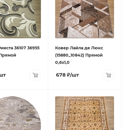
иеста 36107 36955
Ковер Лайла де Люкс
 Прямой
(15880_10842) Прямой
0,6х1,0
шт
678
₽
/шт