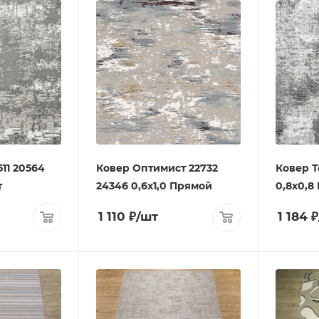
511 20564
Ковер Оптимист 22732
Ковер Т
т
24346 0,6х1,0 Прямой
0,8х0,8
1 110
₽
/шт
1 184
₽