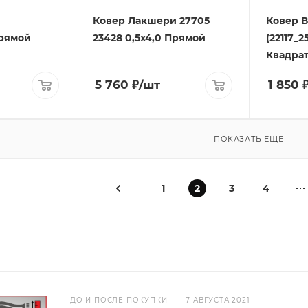
Ковер Лакшери 27705
Ковер 
Прямой
23428 0,5х4,0 Прямой
(22117_2
Квадрат 
5 760
₽
/шт
1 850
ПОКАЗАТЬ ЕЩЕ
1
2
3
4
ДО И ПОСЛЕ ПОКУПКИ
—
7 АВГУСТА 2021