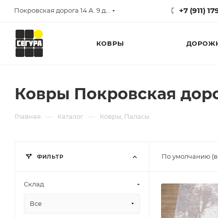
+7 (911) 1
Покровская дорога 14 А. 9 до 17
КОВРЫ
ДОРОЖ
Ковры Покровская дорога
—
—
Главная
Каталог
Ковры, Паласы
По умолчанию (в
ФИЛЬТР
Склад
Все