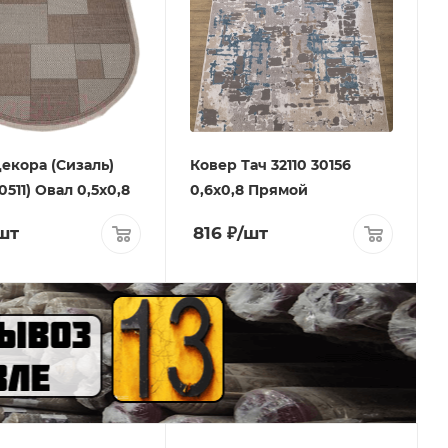
екора (Сизаль)
Ковер Тач 32110 30156
0511) Овал 0,5х0,8
0,6х0,8 Прямой
шт
816
₽
/шт