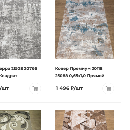
ерра 21508 20766
Ковер Премиум 20118
 Квадрат
25088 0,65х1,0 Прямой
/шт
1 496
₽
/шт