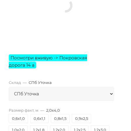
Склад
—
СПб Уточка
Размер факт, м
—
2,0х4,0
0,6х1,0
0,6х1,1
0,8х1,5
0,9х2,5
1,0х2,0
1,2х1,8
1,2х2,0
1,2х2,5
1,2х3,0