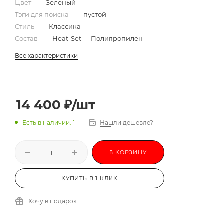
Цвет
—
Зеленый
Тэги для поиска
—
пустой
Стиль
—
Классика
Состав
—
Heat-Set — Полипропилен
Все характеристики
14 400
₽
/шт
Есть в наличии: 1
Нашли дешевле?
В КОРЗИНУ
КУПИТЬ В 1 КЛИК
Хочу в подарок