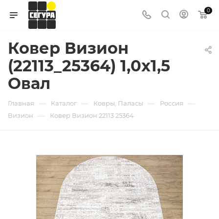
0
Ковер Визион
(22113_25364) 1,0х1,5
Овал
—
—
—
—
Главная
Каталог
Ковры, Паласы
Россия
—
Визион
Ковер Визион 22113 25364