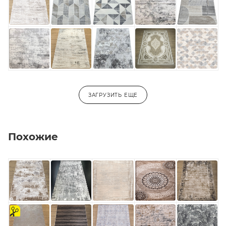
3,0х5,0
3,0х5,5
3,0х6,0
-
ЗАГРУЗИТЬ ЕЩЕ
Похожие
на
отрез