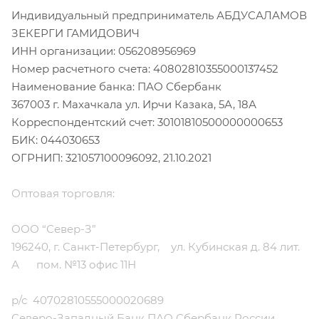
Индивидуальный предприниматель АБДУСАЛАМОВ
ЗЕКЕРГИ ГАМИДОВИЧ
ИНН организации: 056208956969
Номер расчетного счета: 40802810355000137452
Наименование банка: ПАО Сбербанк
367003 г. Махачкала ул. Ирчи Казака, 5А, 18А
Корреспондентский счет: 30101810500000000653
БИК: 044030653
ОГРНИП: 321057100096092, 21.10.2021
Оптовая торговля:
ООО “Север-З”
196240, г. Санкт-Петербург, ул. Кубинская д. 84 лит.
А пом. №13 офис 11Н
р/с 40702810555000020689
Северо-Западный Банк ПАО Сбербанк России