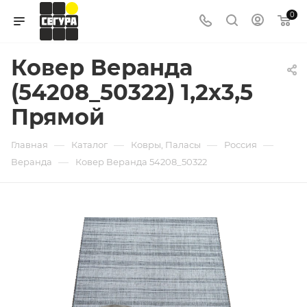
0
Ковер Веранда
(54208_50322) 1,2х3,5
Прямой
—
—
—
—
Главная
Каталог
Ковры, Паласы
Россия
—
Веранда
Ковер Веранда 54208_50322