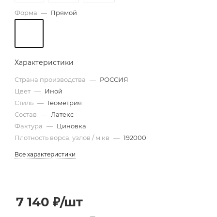
Форма
—
Прямой
Характеристики
Страна производства
—
РОССИЯ
Цвет
—
Иной
Стиль
—
Геометрия
Состав
—
Латекс
Фактура
—
Циновка
Плотность ворса, узлов / м.кв
—
192000
Все характеристики
7 140
₽
/шт