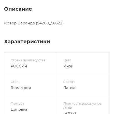
Описание
Ковер Веранда (54208_50322)
Характеристики
Страна производства
Цвет
РОССИЯ
Иной
Стиль
Состав
Геометрия
Латекс
Фактура
Плотность ворса, узлов
/ м.кв
Циновка
192000