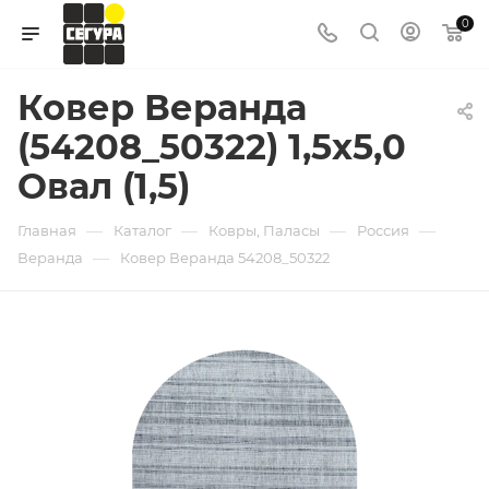
0
Ковер Веранда
(54208_50322) 1,5х5,0
Овал (1,5)
—
—
—
—
Главная
Каталог
Ковры, Паласы
Россия
—
Веранда
Ковер Веранда 54208_50322