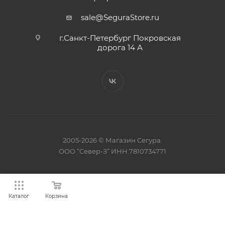
sale@SeguraStore.ru
г.Санкт-Петербург Покровская
дорога 14 А
2005-2026 © Магазин Сегура.
ООО “Север-З” ИНН 7810734771
Каталог
Корзина