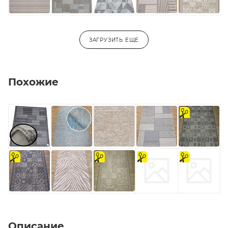
ЗАГРУЗИТЬ ЕЩЕ
Похожие
на
отрез
на
на
на
на
отрез
отрез
отрез
отрез
Описание