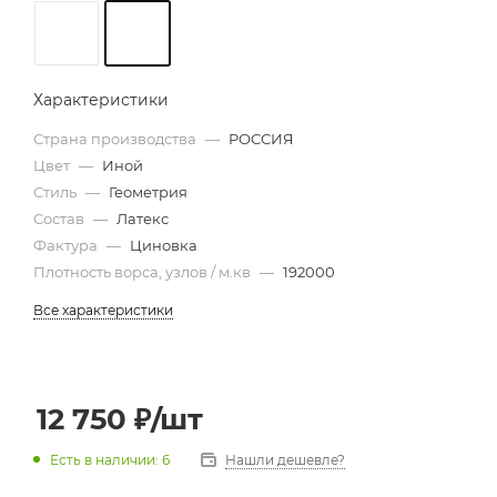
Характеристики
Страна производства
—
РОССИЯ
Цвет
—
Иной
Стиль
—
Геометрия
Состав
—
Латекс
Фактура
—
Циновка
Плотность ворса, узлов / м.кв
—
192000
Все характеристики
12 750
₽
/шт
Есть в наличии: 6
Нашли дешевле?