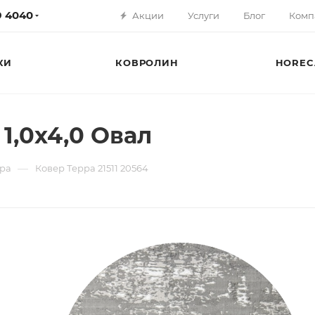
79 4040
Акции
Услуги
Блог
Комп
КИ
КОВРОЛИН
HOREC
 1,0х4,0 Овал
—
ра
Ковер Терра 21511 20564