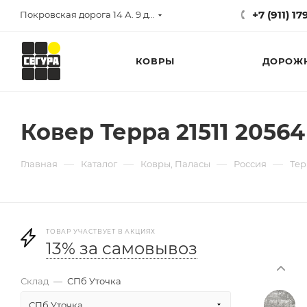
+7 (911) 1
Покровская дорога 14 А. 9 до 17
КОВРЫ
ДОРОЖ
Ковер Терра 21511 20564
—
—
—
—
Главная
Каталог
Ковры, Паласы
Россия
Тер
ТОВАР УЧАСТВУЕТ В АКЦИЯХ
13% за самовывоз
Склад
—
СПб Уточка
СПб Уточка