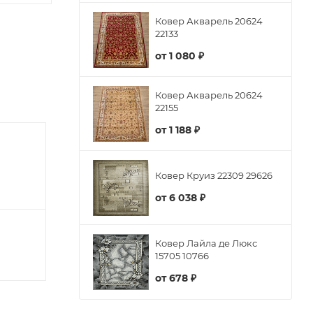
Ковер Акварель 20624
22133
от
1 080 ₽
Ковер Акварель 20624
22155
от
1 188 ₽
Ковер Круиз 22309 29626
от
6 038 ₽
Ковер Лайла де Люкс
15705 10766
от
678 ₽