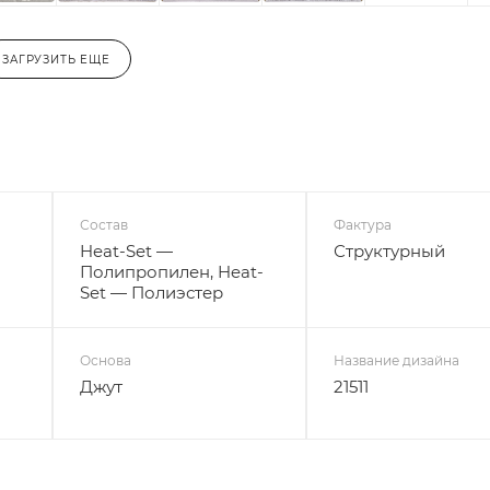
ЗАГРУЗИТЬ ЕЩЕ
Состав
Фактура
Heat-Set —
Структурный
Полипропилен, Heat-
Set — Полиэстер
Основа
Название дизайна
Джут
21511