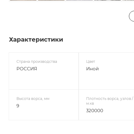
2,5х4,0
2,5х4,5
2,5х5,0
2,5х5,5
2,5х6,0
3,0х3,0
3,0х3,5
3,0х4,0
3,0х4,5
3,0х5,0
3,0х5,5
3,0х6,0
Характеристики
Страна производства
Цвет
РОССИЯ
Иной
Высота ворса, мм
Плотность ворса, узлов /
м.кв
9
320000