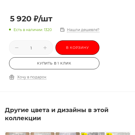
3,0х3,0
3,0х3,5
3,0х4,0
3,0х4,5
3,0х5,0
3,0х5,5
3,0х6,0
5 920
₽
/шт
Есть в наличии: 1320
Нашли дешевле?
В КОРЗИНУ
КУПИТЬ В 1 КЛИК
Хочу в подарок
Другие цвета и дизайны в этой
коллекции
на
на