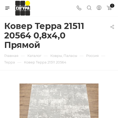
0
Ковер Терра 21511
20564 0,8х4,0
Прямой
—
—
—
—
Главная
Каталог
Ковры, Паласы
Россия
—
Терра
Ковер Терра 21511 20564