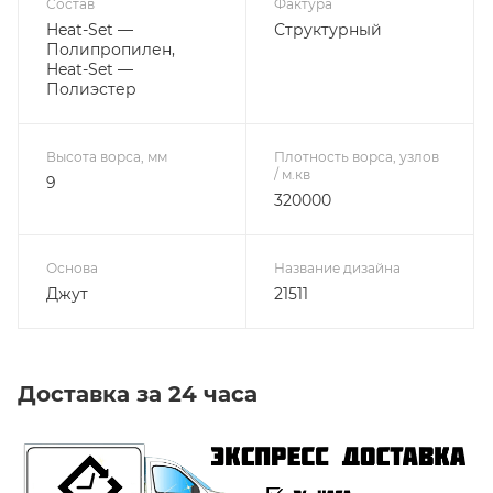
Состав
Фактура
Heat-Set —
Структурный
Полипропилен,
Heat-Set —
Полиэстер
Высота ворса, мм
Плотность ворса, узлов
/ м.кв
9
320000
Основа
Название дизайна
Джут
21511
Доставка за 24 часа