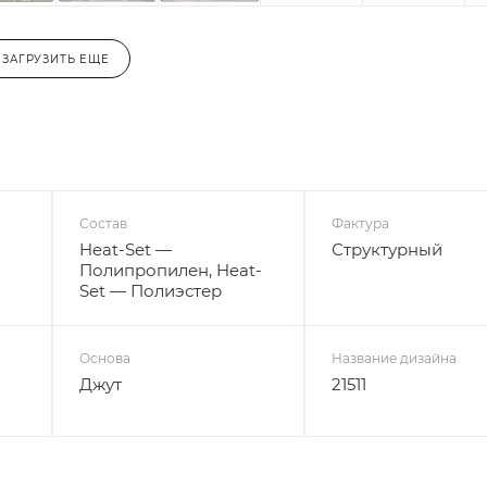
ЗАГРУЗИТЬ ЕЩЕ
Состав
Фактура
Heat-Set —
Структурный
Полипропилен, Heat-
Set — Полиэстер
Основа
Название дизайна
Джут
21511