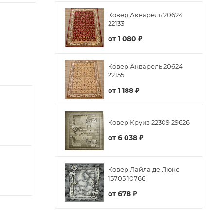
Ковер Акварель 20624
22133
от
1 080 ₽
Ковер Акварель 20624
22155
от
1 188 ₽
Ковер Круиз 22309 29626
от
6 038 ₽
Ковер Лайла де Люкс
15705 10766
от
678 ₽