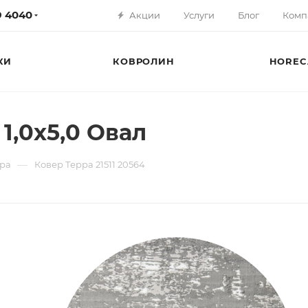
79 4040
Акции
Услуги
Блог
Комп
КИ
КОВРОЛИН
HOREC
 1,0х5,0 Овал
—
ра
Ковер Терра 21511 20564