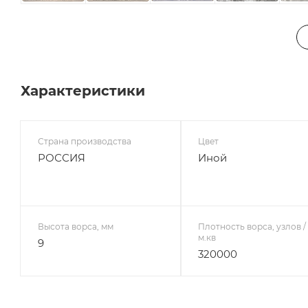
2,5х4,0
2,5х4,5
2,5х5,0
2,5х5,5
2,5х6,0
3,0х3,0
3,0х3,5
3,0х4,0
3,0х4,5
3,0х5,0
3,0х5,5
3,0х6,0
Характеристики
Страна производства
Цвет
РОССИЯ
Иной
Высота ворса, мм
Плотность ворса, узлов /
м.кв
9
320000