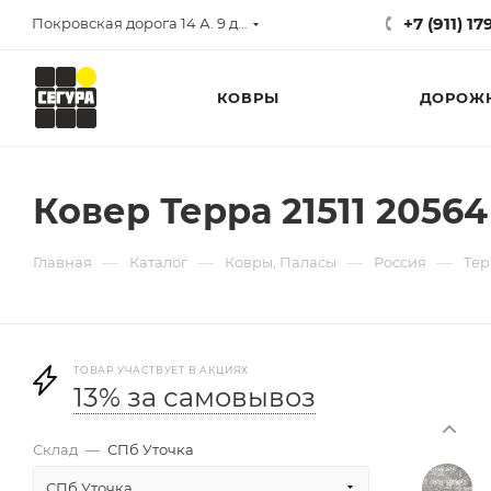
+7 (911) 1
Покровская дорога 14 А. 9 до 17
КОВРЫ
ДОРОЖ
Ковер Терра 21511 20564
—
—
—
—
Главная
Каталог
Ковры, Паласы
Россия
Тер
ТОВАР УЧАСТВУЕТ В АКЦИЯХ
13% за самовывоз
Склад
—
СПб Уточка
СПб Уточка