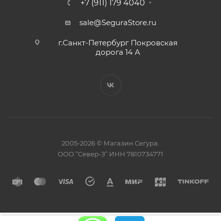
+7 (911) 179 4040
sale@SeguraStore.ru
г.Санкт-Петербург Покровская
дорога 14 А
2005-2026 © Магазин Сегура.
ООО “Север-З” ИНН 7810734771