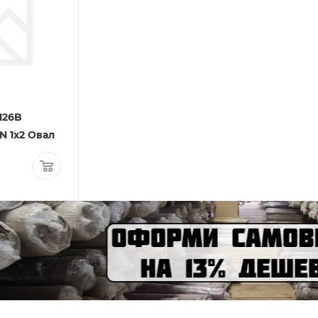
126B
 1x2 Овал