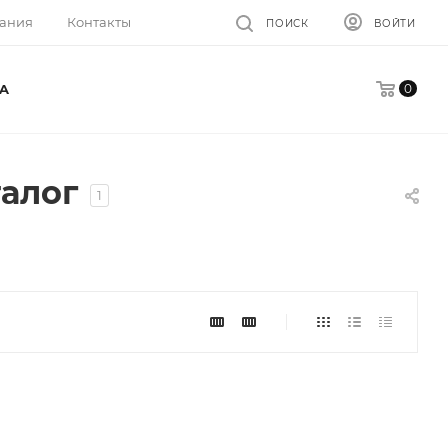
ания
Контакты
ПОИСК
ВОЙТИ
0
A
талог
1