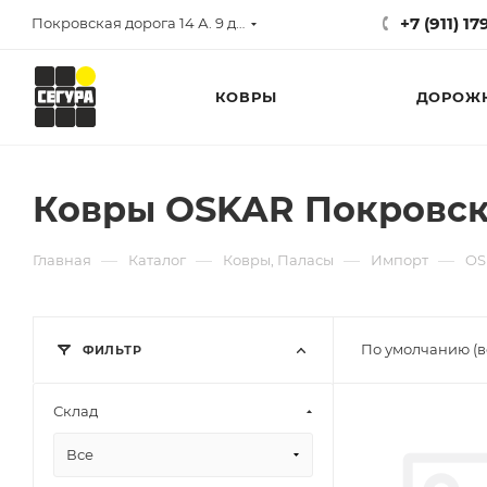
+7 (911) 1
Покровская дорога 14 А. 9 до 17
КОВРЫ
ДОРОЖ
Ковры OSKAR Покровская
—
—
—
—
Главная
Каталог
Ковры, Паласы
Импорт
OS
По умолчанию (в
ФИЛЬТР
Склад
Все