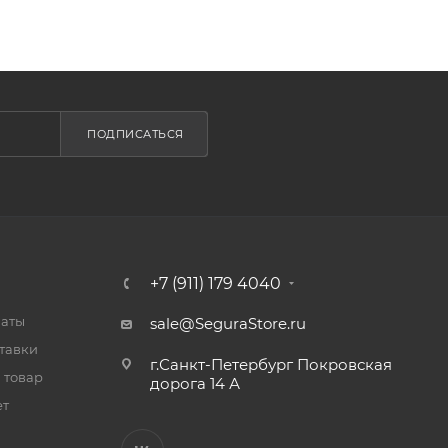
ПОДПИСАТЬСЯ
+7 (911) 179 4040
латы
sale@SeguraStore.ru
тавки
г.Санкт-Петербург Покровская
 товар
дорога 14 А
ет