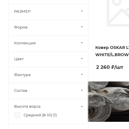
РАЗМЕР
Форма
Коллекция
Ковер OSKAR L
WHITE/L.BROWN
Цвет
2 260
₽
/шт
Фактура
Состав
Высота ворса
Средний (8-10) (
1
)