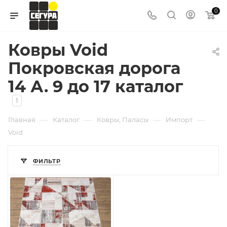
0
Ковры Void
Покровская дорога
14 А. 9 до 17 каталог
1
—
—
—
—
Главная
Каталог
Ковры, Паласы
Импорт
Void
ФИЛЬТР