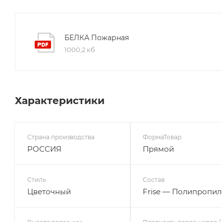
БЕЛКА Пожарная
1000,2 кб
Характеристики
Страна производства
ФормаТовар
РОССИЯ
Прямой
Стиль
Состав
Цветочный
Frise — Полипропил