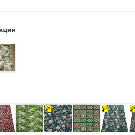
екции
на
на
на
отрез
отрез
отре