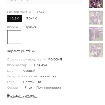
Размер факт, м
—
1,5х3,0
1,5х3,0
3,0х4,0
Форма
—
Прямой
Характеристики
Страна производства
—
РОССИЯ
ФормаТовар
—
Прямой
Цвет
—
Розовый
Тэги для поиска
—
завитушки
Стиль
—
Цветочный
Состав
—
Frise — Полипропилен
Все характеристики