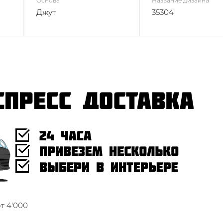
Основа
Название дизайна
Джут
35304
т 4'000