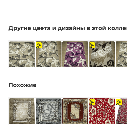
Другие цвета и дизайны в этой колл
на
на
отрез
отрез
Похожие
на
на
отрез
отрез