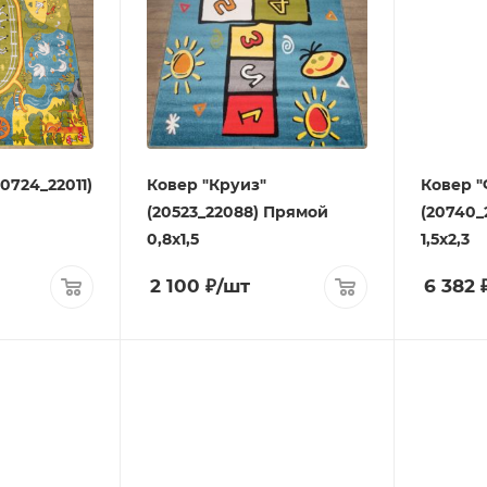
0724_22011)
Ковер "Круиз"
Ковер "
(20523_22088) Прямой
(20740_
0,8х1,5
1,5х2,3
2 100
₽
/шт
6 382