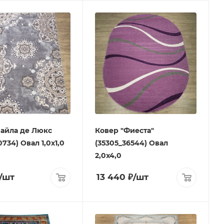
айла де Люкс
Ковер "Фиеста"
0734) Овал 1,0х1,0
(35305_36544) Овал
2,0х4,0
/шт
13 440
₽
/шт