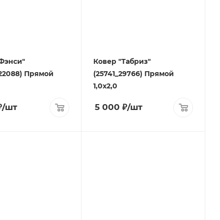
Фэнси"
Ковер "Табриз"
22088) Прямой
(25741_29766) Прямой
1,0х2,0
₽
/шт
5 000
₽
/шт