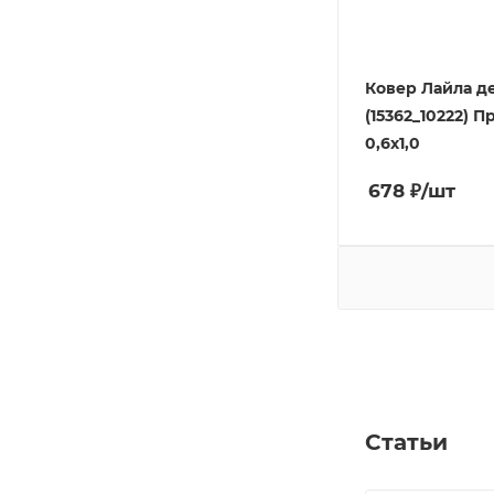
Ковер Лайла д
(15362_10222) 
0,6х1,0
678
₽
/шт
Статьи