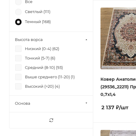
Все
Светлый (
111
)
Темный (
168
)
Высота ворса
Низкий (0-4) (
62
)
Тонкий (5-7) (
6
)
Средний (8-10) (
93
)
Выше среднего (11-20) (
1
)
Ковер Анатоли
Высокий (>20) (
4
)
(29536_22211) 
0,7х1,4
Основа
2 137
₽
/шт