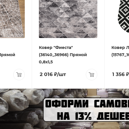
Ковер "Фиеста"
Ковер Л
 Прямой
(36140_36966) Прямой
(15767_1
0,8х1,5
2 016
₽
/шт
1 356
₽