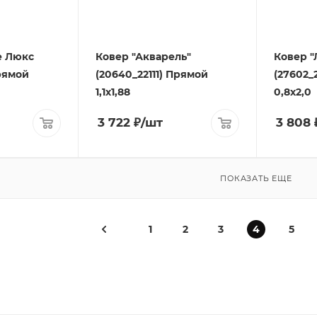
е Люкс
Ковер "Акварель"
Ковер "
Прямой
(20640_22111) Прямой
(27602_
1,1х1,88
0,8x2,0
3 722
₽
/шт
3 808
ПОКАЗАТЬ ЕЩЕ
1
2
3
4
5