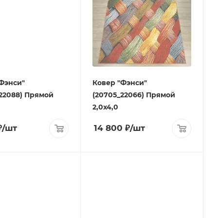
Фэнси"
Ковер "Фэнси"
22088) Прямой
(20705_22066) Прямой
2,0х4,0
₽
/шт
14 800
₽
/шт