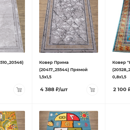
1510_20546)
Ковер Прима
Ковер "
(20417_25544) Прямой
(20528_
1,5х1,5
0,8х1,5
4 388
₽
/шт
2 100