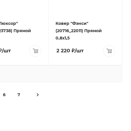
Люксор"
Ковер "Фэнси"
23738) Прямой
(20716_22011) Прямой
0,8х1,5
₽
/шт
2 220
₽
/шт
6
7