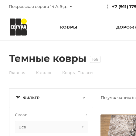
+7 (911) 1
Покровская дорога 14 А. 9 до 17
КОВРЫ
ДОРОЖ
Темные ковры
168
—
—
Главная
Каталог
Ковры, Паласы
По умолчанию (в
ФИЛЬТР
Склад
Все