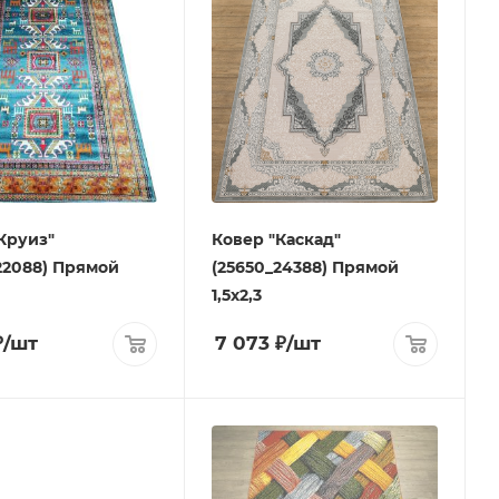
Круиз"
Ковер "Каскад"
22088) Прямой
(25650_24388) Прямой
1,5х2,3
₽
/шт
7 073
₽
/шт