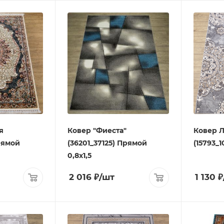
я
Ковер "Фиеста"
Ковер Л
Прямой
(36201_37125) Прямой
(15793_1
0,8х1,5
2 016
₽
/шт
1 130
₽