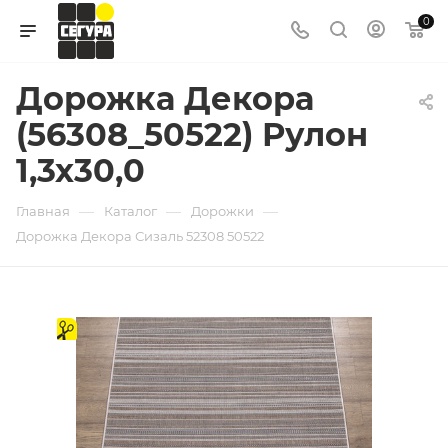
0
Дорожка Декора
(56308_50522) Рулон
1,3х30,0
—
—
—
Главная
Каталог
Дорожки
Дорожка Декора Сизаль 52308 50522
на
отрез