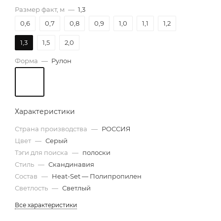
Размер факт, м
—
1,3
0,6
0,7
0,8
0,9
1,0
1,1
1,2
1,3
1,5
2,0
Форма
—
Рулон
Характеристики
Страна производства
—
РОССИЯ
Цвет
—
Серый
Тэги для поиска
—
полоски
Стиль
—
Скандинавия
Состав
—
Heat-Set — Полипропилен
Светлость
—
Светлый
Все характеристики