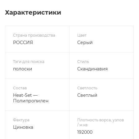
Характеристики
Страна производства
Цвет
РОССИЯ
Серый
Тэги для поиска
Стиль
полоски
Скандинавия
Состав
Светлость
Heat-Set —
Светлый
Полипропилен
Фактура
Плотность ворса, узлов
/ м.кв
Циновка
192000