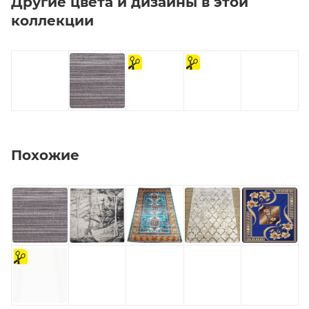
Другие цвета и дизайны в этой
коллекции
на
на
отрез
отрез
Похожие
на
отрез