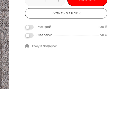
КУПИТЬ В 1 КЛИК
Раскрой
100
₽
Оверлок
50
₽
Хочу в подарок