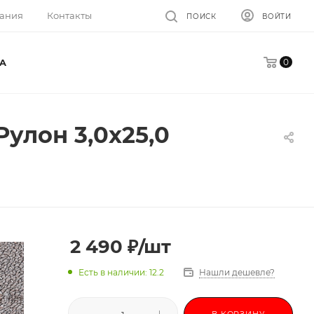
ания
Контакты
ПОИСК
ВОЙТИ
0
A
улон 3,0х25,0
2 490
₽
/шт
Есть в наличии: 12.2
Нашли дешевле?
В КОРЗИНУ