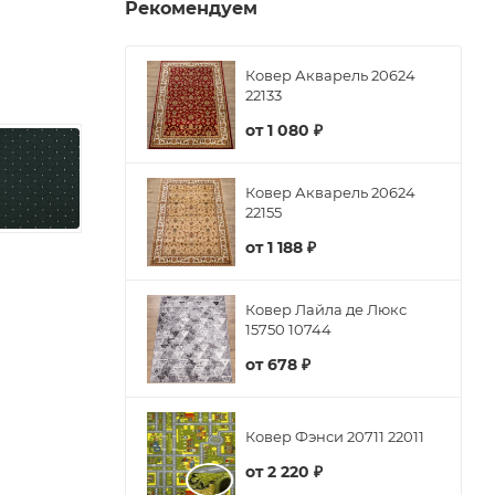
Рекомендуем
Ковер Акварель 20624
22133
от
1 080 ₽
Ковер Акварель 20624
22155
от
1 188 ₽
Ковер Лайла де Люкс
15750 10744
от
678 ₽
Ковер Фэнси 20711 22011
от
2 220 ₽