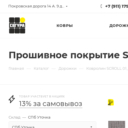
+7 (911) 1
Покровская дорога 14 А. 9 до 17
КОВРЫ
ДОРОЖ
Прошивное покрытие SC
—
—
—
Главная
Каталог
Дорожки
Ковролин SCROLL 01
ТОВАР УЧАСТВУЕТ В АКЦИЯХ
на
13% за самовывоз
отрез
Склад
—
СПб Уточка
СПб Уточка