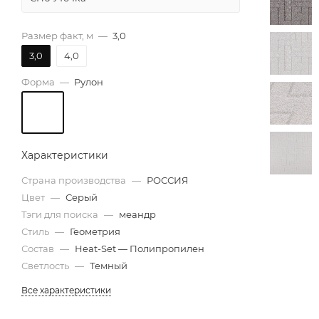
Размер факт, м
—
3,0
3,0
4,0
Форма
—
Рулон
Характеристики
Страна производства
—
РОССИЯ
Цвет
—
Серый
Тэги для поиска
—
меандр
Стиль
—
Геометрия
Состав
—
Heat-Set — Полипропилен
Светлость
—
Темный
Все характеристики