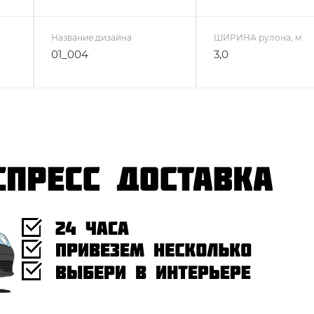
Название дизайна
ШИРИНА рулона, м
01_004
3,0