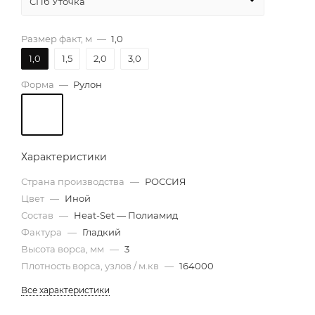
СПб Уточка
Размер факт, м
—
1,0
1,0
1,5
2,0
3,0
Форма
—
Рулон
Характеристики
Страна производства
—
РОССИЯ
Цвет
—
Иной
Состав
—
Heat-Set — Полиамид
Фактура
—
Гладкий
Высота ворса, мм
—
3
Плотность ворса, узлов / м.кв
—
164000
Все характеристики