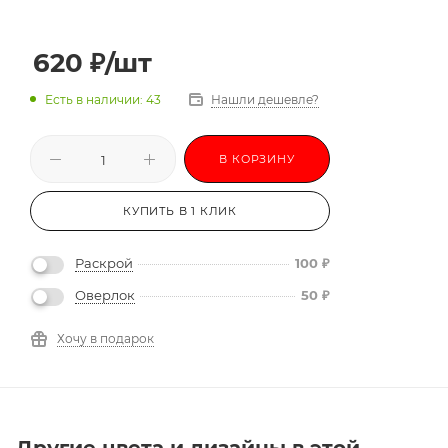
620
₽
/шт
Есть в наличии: 43
Нашли дешевле?
В КОРЗИНУ
КУПИТЬ В 1 КЛИК
Раскрой
100
₽
Оверлок
50
₽
Хочу в подарок
Другие цвета и дизайны в этой