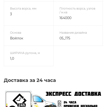
Высота ворса, мм
Плотность ворса, узлов
/ м.кв
3
164000
Основа
Название дизайна
Войлок
05_175
ШИРИНА рулона, м
1,0
Доставка за 24 часа