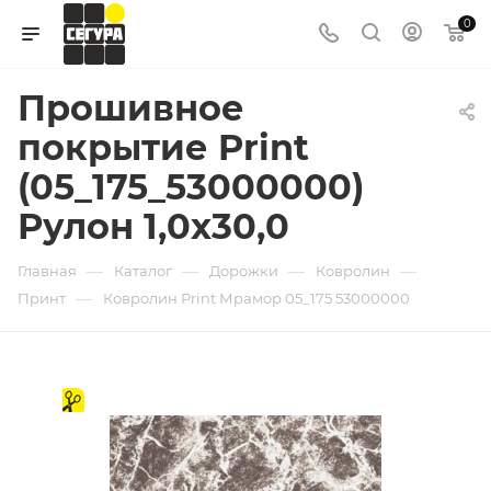
0
Прошивное
покрытие Print
(05_175_53000000)
Рулон 1,0х30,0
—
—
—
—
Главная
Каталог
Дорожки
Ковролин
—
Принт
Ковролин Print Мрамор 05_175 53000000
на
отрез