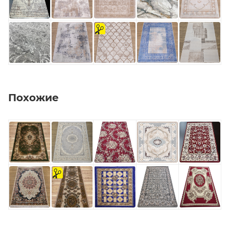
на
отрез
Похожие
на
отрез