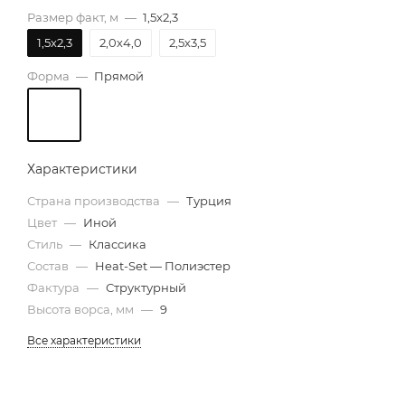
Размер факт, м
—
1,5х2,3
1,5х2,3
2,0х4,0
2,5х3,5
Форма
—
Прямой
Характеристики
Страна производства
—
Турция
Цвет
—
Иной
Стиль
—
Классика
Состав
—
Heat-Set — Полиэстер
Фактура
—
Структурный
Высота ворса, мм
—
9
Все характеристики