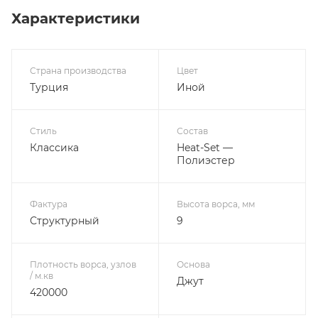
Характеристики
Страна производства
Цвет
Турция
Иной
Стиль
Состав
Классика
Heat-Set —
Полиэстер
Фактура
Высота ворса, мм
Структурный
9
Плотность ворса, узлов
Основа
/ м.кв
Джут
420000