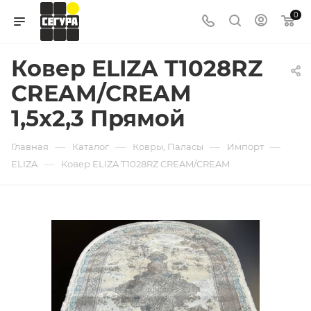
0
Ковер ELIZA T1028RZ
CREAM/CREAM
1,5x2,3 Прямой
—
—
—
—
Главная
Каталог
Ковры, Паласы
Импорт
—
ELIZA
Ковер ELIZA T1028RZ CREAM/CREAM