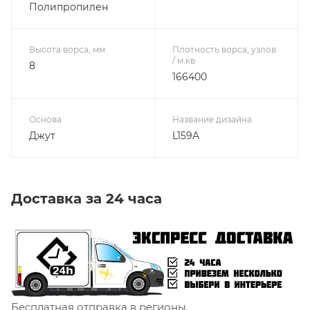
Полипропилен
Высота ворса, мм
Плотность ворса, узлов
/ м.кв
8
166400
Основа
Название дизайна
Джут
L159A
Доставка за 24 часа
Бесплатная отправка в регионы.