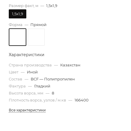
Размер факт, м
—
1,5х1,9
1,5х1,9
Форма
—
Прямой
Характеристики
Страна производства
—
Казахстан
Цвет
—
Иной
Состав
—
BCF — Полипропилен
Фактура
—
Гладкий
Высота ворса, мм
—
8
Плотность ворса, узлов / м.кв
—
166400
Все характеристики