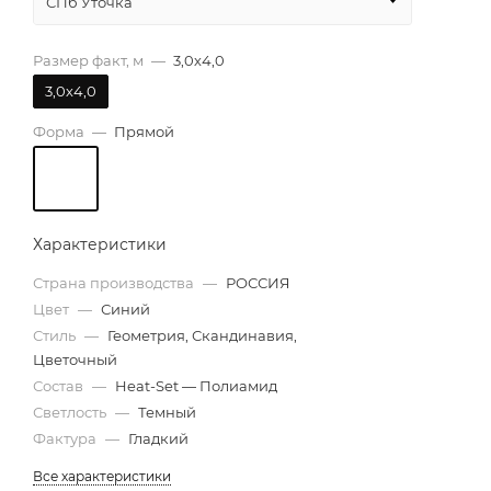
СПб Уточка
Размер факт, м
—
3,0х4,0
3,0х4,0
Форма
—
Прямой
Характеристики
Страна производства
—
РОССИЯ
Цвет
—
Синий
Стиль
—
Геометрия, Скандинавия,
Цветочный
Состав
—
Heat-Set — Полиамид
Светлость
—
Темный
Фактура
—
Гладкий
Все характеристики