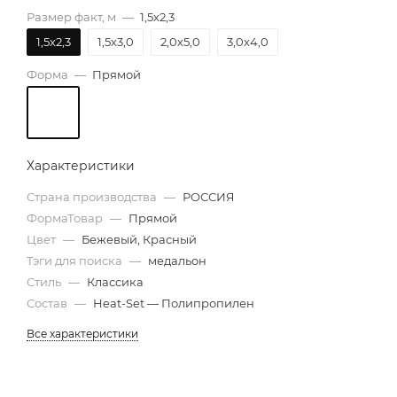
Размер факт, м
—
1,5х2,3
1,5х2,3
1,5х3,0
2,0х5,0
3,0х4,0
Форма
—
Прямой
Характеристики
Страна производства
—
РОССИЯ
ФормаТовар
—
Прямой
Цвет
—
Бежевый, Красный
Тэги для поиска
—
медальон
Стиль
—
Классика
Состав
—
Heat-Set — Полипропилен
Все характеристики