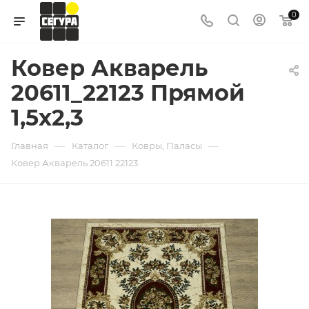
0
Ковер Акварель
20611_22123 Прямой
1,5х2,3
—
—
—
Главная
Каталог
Ковры, Паласы
Ковер Акварель 20611 22123