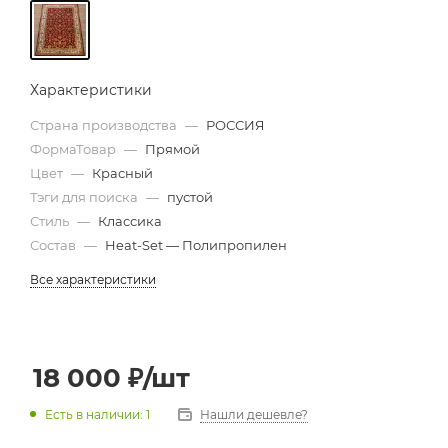
Характеристики
Страна производства
—
РОССИЯ
ФормаТовар
—
Прямой
Цвет
—
Красный
Тэги для поиска
—
пустой
Стиль
—
Классика
Состав
—
Heat-Set — Полипропилен
Все характеристики
18 000
₽
/шт
Есть в наличии: 1
Нашли дешевле?