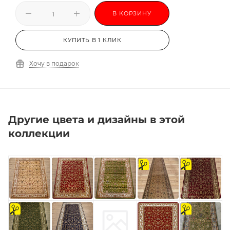
В КОРЗИНУ
КУПИТЬ В 1 КЛИК
Хочу в подарок
Другие цвета и дизайны в этой
коллекции
на
на
отрез
отрез
на
на
отрез
отрез