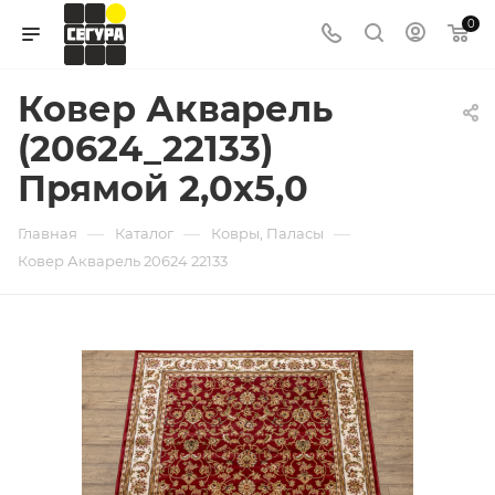
0
Ковер Акварель
(20624_22133)
Прямой 2,0х5,0
—
—
—
Главная
Каталог
Ковры, Паласы
Ковер Акварель 20624 22133