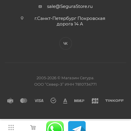
sale@SeguraStore.ru
г.Санкт-Петербург Покровская
дорога 14 А
2005-2026 © Магазин Сегура.
ООО “Север-З” ИНН 7810734771