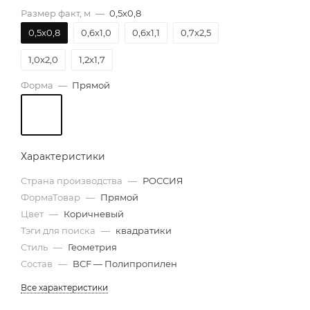
Размер факт, м
—
0,5х0,8
0,5х0,8
0,6х1,0
0,6х1,1
0,7х2,5
1,0х2,0
1,2х1,7
Форма
—
Прямой
Характеристики
Страна производства
—
РОССИЯ
ФормаТовар
—
Прямой
Цвет
—
Коричневый
Тэги для поиска
—
квадратики
Стиль
—
Геометрия
Состав
—
BCF — Полипропилен
Все характеристики