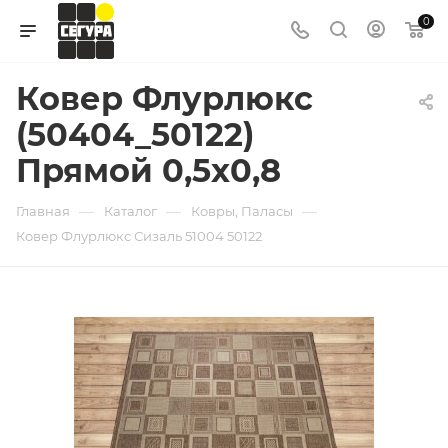
0
Ковер Флурлюкс
(50404_50122)
Прямой 0,5х0,8
—
—
—
Главная
Каталог
Ковры, Паласы
Ковер Флурлюкс Сизаль 51004 50122