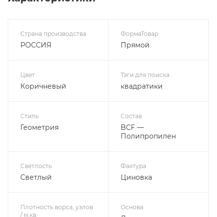
Страна производства
ФормаТовар
РОССИЯ
Прямой
Цвет
Тэги для поиска
Коричневый
квадратики
Стиль
Состав
Геометрия
BCF —
Полипропилен
Светлость
Фактура
Светлый
Циновка
Плотность ворса, узлов
Основа
/ м.кв