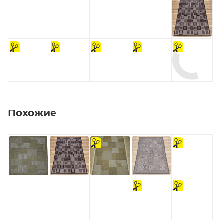
на
на
на
на
на
отрез
отрез
отрез
отрез
отрез
Похожие
на
на
отрез
отрез
на
на
отрез
отрез