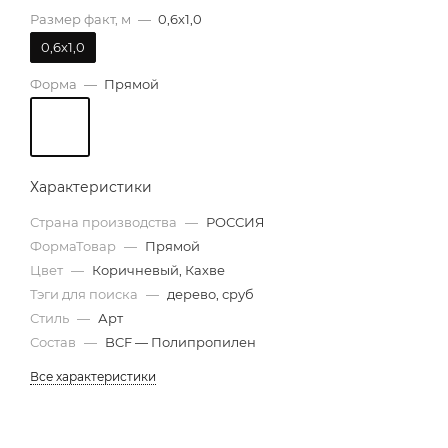
Размер факт, м
—
0,6х1,0
0,6х1,0
Форма
—
Прямой
Характеристики
Страна производства
—
РОССИЯ
ФормаТовар
—
Прямой
Цвет
—
Коричневый, Кахве
Тэги для поиска
—
дерево, сруб
Стиль
—
Арт
Состав
—
BCF — Полипропилен
Все характеристики