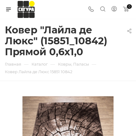
0
Ковер "Лайла де
Люкс" (15851_10842)
Прямой 0,6х1,0
—
—
—
Главная
Каталог
Ковры, Паласы
Ковер Лайла де Люкс 15851 10842