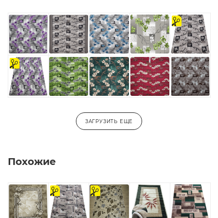
на
отрез
на
отрез
ЗАГРУЗИТЬ ЕЩЕ
Похожие
на
на
отрез
отрез