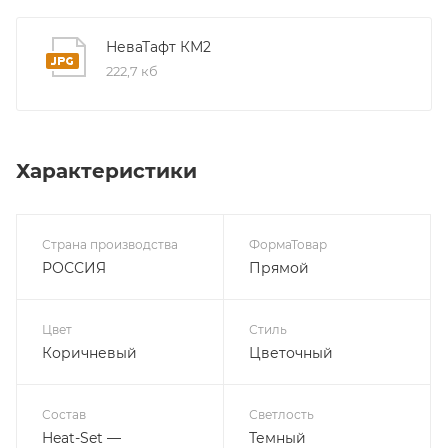
НеваТафт КМ2
222,7 кб
Характеристики
Страна производства
ФормаТовар
РОССИЯ
Прямой
Цвет
Стиль
Коричневый
Цветочный
Состав
Светлость
Heat-Set —
Темный