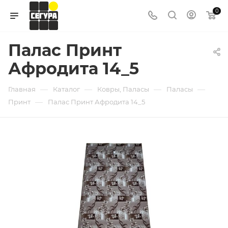
0
Палас Принт
Афродита 14_5
—
—
—
—
Главная
Каталог
Ковры, Паласы
Паласы
—
Принт
Палас Принт Афродита 14_5