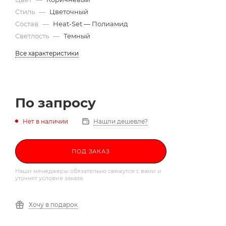
Стиль
—
Цветочный
Состав
—
Heat-Set — Полиамид
Светлость
—
Темный
Все характеристики
По запросу
Нет в наличии
Нашли дешевле?
ПОД ЗАКАЗ
Наши менеджеры обязательно свяжутся с вами и
уточнят условия заказа
Хочу в подарок