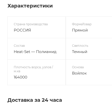
Характеристики
Страна производства
ФормаТовар
РОССИЯ
Прямой
Состав
Светлость
Heat-Set — Полиамид
Темный
Плотность ворса, узлов /
Основа
м.кв
Войлок
164000
Доставка за 24 часа