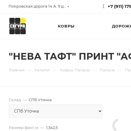
+7 (911) 1
Покровская дорога 14 А. 9 до 17
КОВРЫ
ДОРОЖ
"НЕВА ТАФТ" ПРИНТ "АФ
—
—
—
—
Главная
Каталог
Ковры, Паласы
Паласы
Пр
Склад
—
СПб Уточка
Размер факт, м
—
1,5х2,5