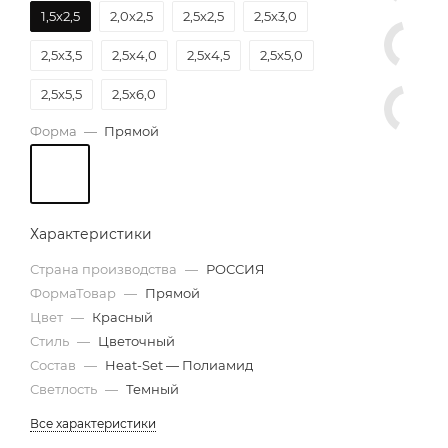
1,5х2,5
2,0х2,5
2,5х2,5
2,5х3,0
2,5х3,5
2,5х4,0
2,5х4,5
2,5х5,0
2,5х5,5
2,5х6,0
Форма
—
Прямой
Характеристики
Страна производства
—
РОССИЯ
ФормаТовар
—
Прямой
Цвет
—
Красный
Стиль
—
Цветочный
Состав
—
Heat-Set — Полиамид
Светлость
—
Темный
Все характеристики