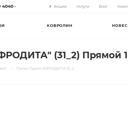
79 4040
Акции
Услуги
Блог
Комп
КИ
КОВРОЛИН
HOREC
РОДИТА" (31_2) Прямой 1,
—
инт
Палас Принт АФРОДИТА 31_2