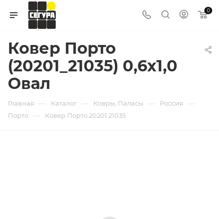
0
Ковер Порто
(20201_21035) 0,6х1,0
Овал
—
—
—
—
Главная
Каталог
Ковры, Паласы
Россия
—
Порто
Ковер Порто 20201 21035