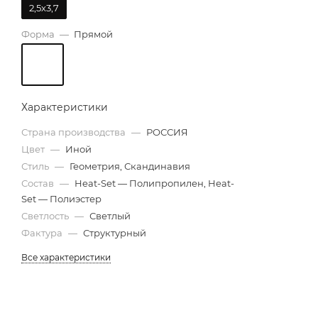
2,5х3,7
Форма
—
Прямой
Характеристики
Страна производства
—
РОССИЯ
Цвет
—
Иной
Стиль
—
Геометрия, Скандинавия
Состав
—
Heat-Set — Полипропилен, Heat-
Set — Полиэстер
Светлость
—
Светлый
Фактура
—
Структурный
Все характеристики