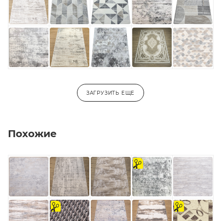
3,0х5,0
3,0х5,5
3,0х6,0
-
ЗАГРУЗИТЬ ЕЩЕ
Похожие
на
отрез
на
на
отрез
отрез