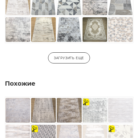
3,0х5,0
3,0х5,5
3,0х6,0
-
ЗАГРУЗИТЬ ЕЩЕ
Похожие
на
отрез
на
на
отрез
отрез