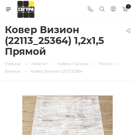
0
Ковер Визион
(22113_25364) 1,2х1,5
Прямой
—
—
—
—
Главная
Каталог
Ковры, Паласы
Россия
—
Визион
Ковер Визион 22113 25364