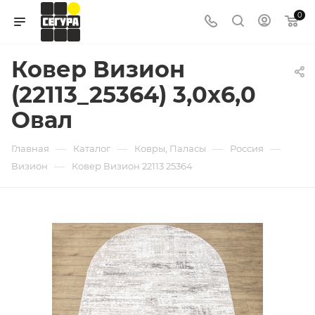
0
Ковер Визион
(22113_25364) 3,0х6,0
Овал
—
—
—
—
Главная
Каталог
Ковры, Паласы
Россия
—
Визион
Ковер Визион 22113 25364