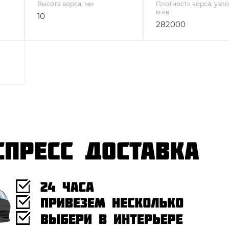
Высота ворса, мм
Плотность ворса, узло
м.кв
10
282000