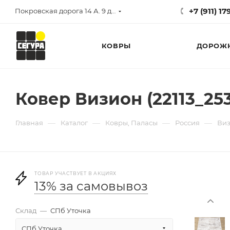
+7 (911) 1
Покровская дорога 14 А. 9 до 17
КОВРЫ
ДОРОЖ
Ковер Визион (22113_253
—
—
—
—
Главная
Каталог
Ковры, Паласы
Россия
Ви
ТОВАР УЧАСТВУЕТ В АКЦИЯХ
13% за самовывоз
Склад
—
СПб Уточка
СПб Уточка