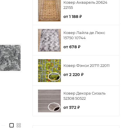
Ковер Акварель 20624
22155
от
1 188 ₽
Ковер Лайла де Люкс
15750 10744
от
678 ₽
Ковер Фэнси 20711 22011
от
2 220 ₽
Ковер Декора Сизаль
52308 50522
от
572 ₽
—