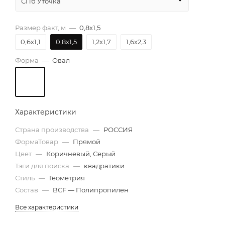
СПб Уточка
Размер факт, м
—
0,8х1,5
0,6х1,1
0,8х1,5
1,2х1,7
1,6х2,3
Форма
—
Овал
Характеристики
Страна производства
—
РОССИЯ
ФормаТовар
—
Прямой
Цвет
—
Коричневый, Серый
Тэги для поиска
—
квадратики
Стиль
—
Геометрия
Состав
—
BCF — Полипропилен
Все характеристики