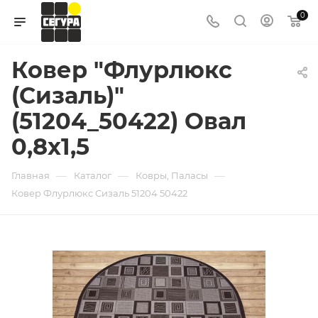
0
Ковер "Флурлюкс
(Сизаль)"
(51204_50422) Овал
0,8х1,5
—
—
—
Главная
Каталог
Ковры, Паласы
Ковер Флурлюкс Сизаль 51204 50422