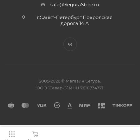
sale@SeguraStore.ru
г.Санкт-Петербург Покровская
дорога 14 А
2005-2026 © Магазин Сегура.
ООО “Север-З” ИНН 7810734771