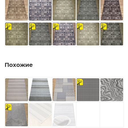
на
на
на
на
на
отрез
отрез
отрез
отрез
отрез
Похожие
на
отрез
на
отрез