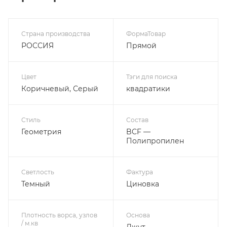
Страна производства
ФормаТовар
РОССИЯ
Прямой
Цвет
Тэги для поиска
Коричневый, Серый
квадратики
Стиль
Состав
Геометрия
BCF —
Полипропилен
Светлость
Фактура
Темный
Циновка
Плотность ворса, узлов
Основа
/ м.кв
Джут