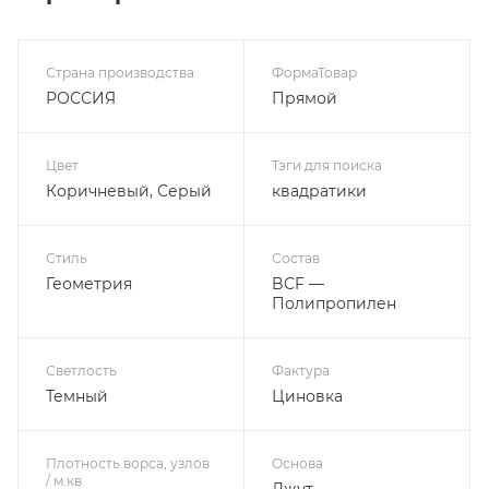
Страна производства
ФормаТовар
РОССИЯ
Прямой
Цвет
Тэги для поиска
Коричневый, Серый
квадратики
Стиль
Состав
Геометрия
BCF —
Полипропилен
Светлость
Фактура
Темный
Циновка
Плотность ворса, узлов
Основа
/ м.кв
Джут