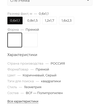
СПб Уточка
Размер факт, м
—
0,6х1,1
0,6х1,1
0,8х1,5
1,2х1,7
1,6х2,3
Форма
—
Прямой
Характеристики
Страна производства
—
РОССИЯ
ФормаТовар
—
Прямой
Цвет
—
Коричневый, Серый
Тэги для поиска
—
квадратики
Стиль
—
Геометрия
Состав
—
BCF — Полипропилен
Все характеристики