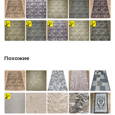
на
на
на
на
на
отрез
отрез
отрез
отрез
отрез
Похожие
на
отрез