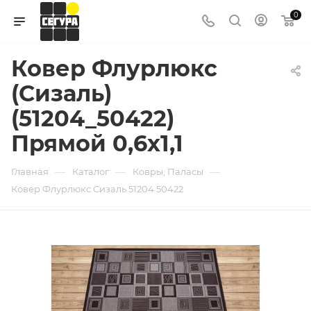
0
Ковер Флурлюкс
(Сизаль)
(51204_50422)
Прямой 0,6х1,1
—
—
—
Главная
Каталог
Ковры, Паласы
Ковер Флурлюкс Сизаль 51204 50422