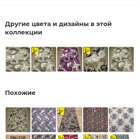
Другие цвета и дизайны в этой
коллекции
на
на
отрез
отрез
Похожие
на
отрез
на
на
на