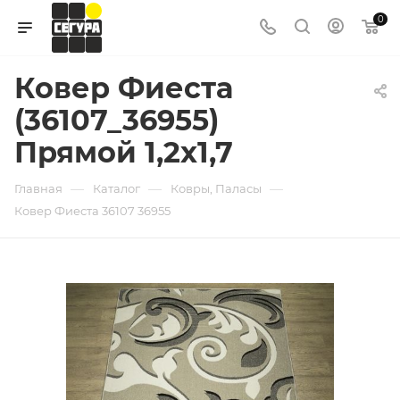
0
Ковер Фиеста
(36107_36955)
Прямой 1,2х1,7
—
—
—
Главная
Каталог
Ковры, Паласы
Ковер Фиеста 36107 36955