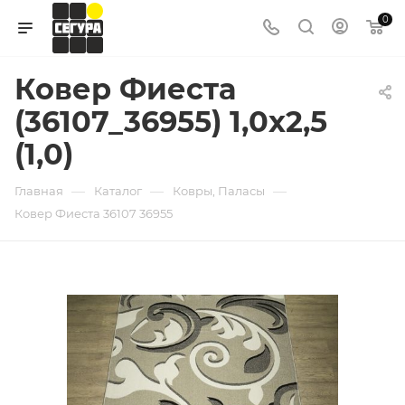
0
Ковер Фиеста
(36107_36955) 1,0х2,5
(1,0)
—
—
—
Главная
Каталог
Ковры, Паласы
Ковер Фиеста 36107 36955