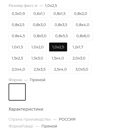
Размер факт, м
—
1,0х2,5
0,5х0,9
0,6х1,1
0,8х1,5
0,8х2,0
0,8х2,5
0,8х3,0
0,8х3,5
0,8х4,0
0,8х4,5
0,8х5,0
0,8х5,5
0,8х6,0
1,0х1,5
1,0х2,0
1,0х2,5
1,2х1,7
1,5х2,3
1,5х3,0
1,5х4,0
2,0х3,0
2,0х4,0
2,5х3,5
2,5х4,0
3,0х5,0
Форма
—
Прямой
Характеристики
Страна производства
—
РОССИЯ
ФормаТовар
—
Прямой