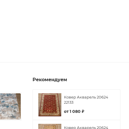
Рекомендуем
Ковер Акварель 20624
22133
от
1 080 ₽
Ковер Акварель 20624