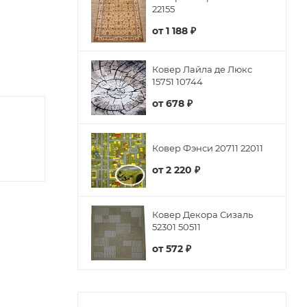
22155
от
1 188 ₽
Ковер Лайла де Люкс
15751 10744
от
678 ₽
Ковер Фэнси 20711 22011
от
2 220 ₽
Ковер Декора Сизаль
52301 50511
от
572 ₽