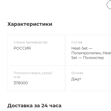
Характеристики
Страна производства
Состав
РОССИЯ
Heat-Set —
Полипропилен, Heat
Set — Полиэстер
Плотность ворса, узлов /
Основа
м.кв
Джут
378000
Доставка за 24 часа