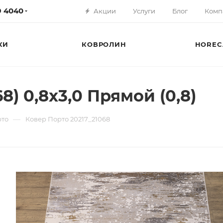
79 4040
Акции
Услуги
Блог
Комп
КИ
КОВРОЛИН
HOREC
8) 0,8х3,0 Прямой (0,8)
—
рто
Ковер Порто 20217_21068