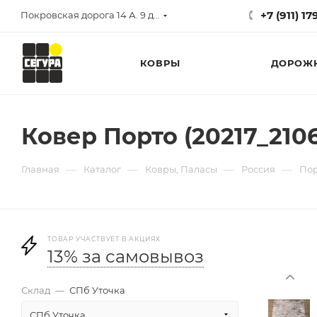
+7 (911) 1
Покровская дорога 14 А. 9 до 17
КОВРЫ
ДОРОЖ
Ковер Порто (20217_2106
—
—
—
—
Главная
Каталог
Ковры, Паласы
Россия
По
ТОВАР УЧАСТВУЕТ В АКЦИЯХ
13% за самовывоз
Склад
—
СПб Уточка
СПб Уточка