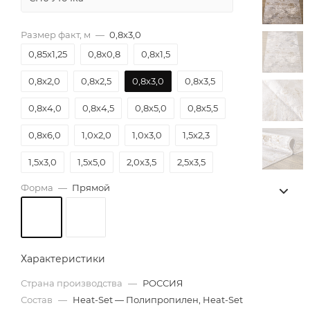
Размер факт, м
—
0,8х3,0
0,85х1,25
0,8х0,8
0,8х1,5
0,8х2,0
0,8х2,5
0,8х3,0
0,8х3,5
0,8х4,0
0,8х4,5
0,8х5,0
0,8х5,5
0,8х6,0
1,0х2,0
1,0х3,0
1,5х2,3
1,5х3,0
1,5х5,0
2,0х3,5
2,5х3,5
Форма
—
Прямой
Характеристики
Страна производства
—
РОССИЯ
Состав
—
Heat-Set — Полипропилен, Heat-Set