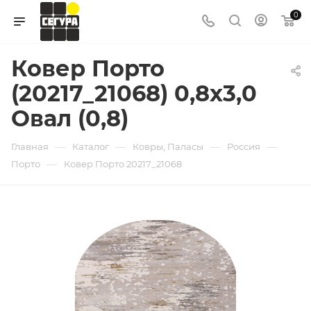
0
Ковер Порто
(20217_21068) 0,8х3,0
Овал (0,8)
—
—
—
—
Главная
Каталог
Ковры, Паласы
Россия
—
Порто
Ковер Порто 20217_21068