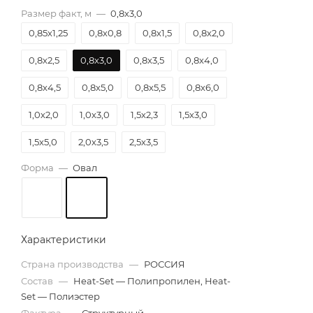
Размер факт, м
—
0,8х3,0
0,85х1,25
0,8х0,8
0,8х1,5
0,8х2,0
0,8х2,5
0,8х3,0
0,8х3,5
0,8х4,0
0,8х4,5
0,8х5,0
0,8х5,5
0,8х6,0
1,0х2,0
1,0х3,0
1,5х2,3
1,5х3,0
1,5х5,0
2,0х3,5
2,5х3,5
Форма
—
Овал
Характеристики
Страна производства
—
РОССИЯ
Состав
—
Heat-Set — Полипропилен, Heat-
Set — Полиэстер
Фактура
—
Структурный