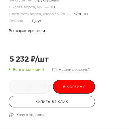
Высота ворса, мм
—
10
Плотность ворса, узлов / м.кв
—
378000
Основа
—
Джут
Все характеристики
5 232
₽
/шт
Есть в наличии: 4
Нашли дешевле?
В КОРЗИНУ
КУПИТЬ В 1 КЛИК
Хочу в подарок