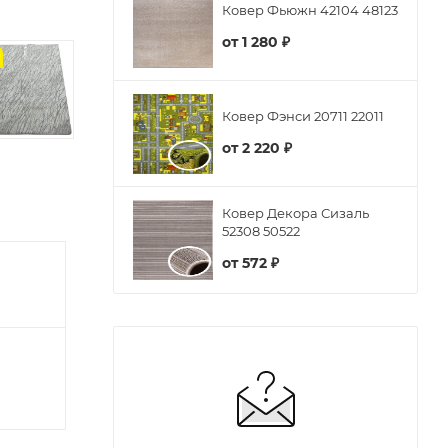
Ковер Фьюжн 42104 48123
от
1 280 ₽
з
Ковер Фэнси 20711 22011
от
2 220 ₽
Ковер Декора Сизаль
52308 50522
от
572 ₽