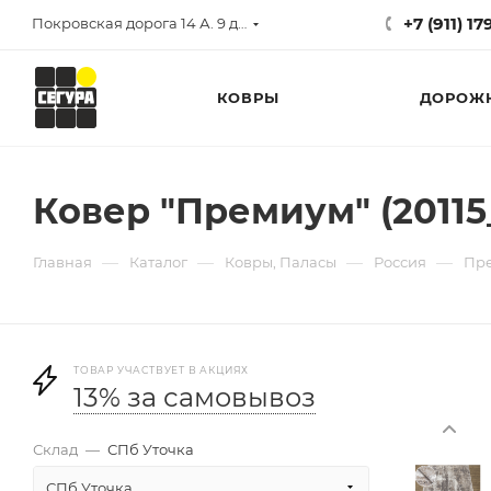
+7 (911) 1
Покровская дорога 14 А. 9 до 17
КОВРЫ
ДОРОЖ
Ковер "Премиум" (20115_
—
—
—
—
Главная
Каталог
Ковры, Паласы
Россия
Пр
ТОВАР УЧАСТВУЕТ В АКЦИЯХ
13% за самовывоз
Склад
—
СПб Уточка
СПб Уточка