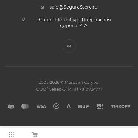
sale@SeguraStore.ru
г.Санкт-Петербург Покровская
дорога 14 А
2005-2026 © Магазин Сегура.
ООО “Север-З” ИНН 7810734771