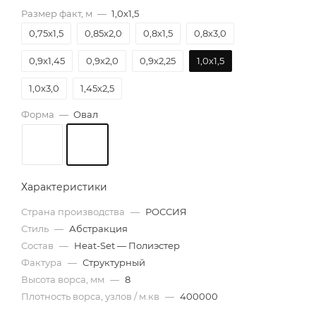
Размер факт, м
—
1,0х1,5
0,75х1,5
0,85х2,0
0,8х1,5
0,8х3,0
0,9х1,45
0,9х2,0
0,9х2,25
1,0х1,5
1,0х3,0
1,45х2,5
Форма
—
Овал
Характеристики
Страна производства
—
РОССИЯ
Стиль
—
Абстракция
Состав
—
Heat-Set — Полиэстер
Фактура
—
Структурный
Высота ворса, мм
—
8
Плотность ворса, узлов / м.кв
—
400000