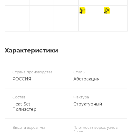
на
на
отрез
отрез
Характеристики
Страна производства
Стиль
РОССИЯ
Абстракция
Состав
Фактура
Heat-Set —
Структурный
Полиэстер
Высота ворса, мм
Плотность ворса, узлов