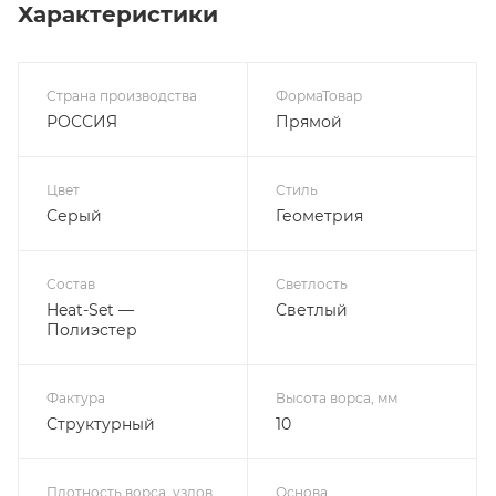
Характеристики
Страна производства
ФормаТовар
РОССИЯ
Прямой
Цвет
Стиль
Серый
Геометрия
Состав
Светлость
Heat-Set —
Светлый
Полиэстер
Фактура
Высота ворса, мм
Структурный
10
Плотность ворса, узлов
Основа