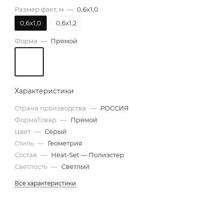
Размер факт, м
—
0,6х1,0
0,6х1,0
0,6х1,2
Форма
—
Прямой
Характеристики
Страна производства
—
РОССИЯ
ФормаТовар
—
Прямой
Цвет
—
Серый
Стиль
—
Геометрия
Состав
—
Heat-Set — Полиэстер
Светлость
—
Светлый
Все характеристики