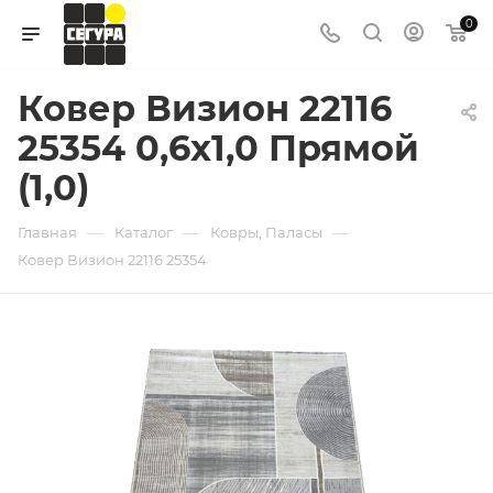
0
Ковер Визион 22116
25354 0,6х1,0 Прямой
(1,0)
—
—
—
Главная
Каталог
Ковры, Паласы
Ковер Визион 22116 25354