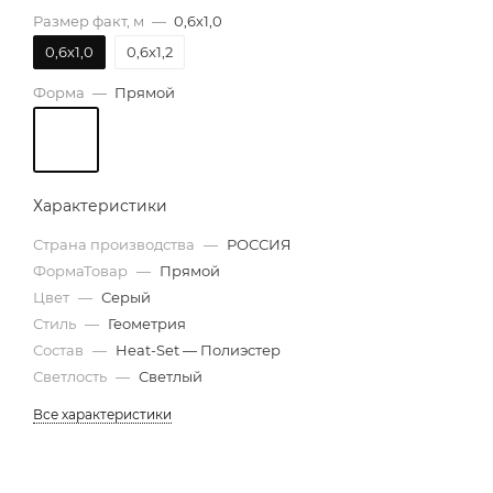
Размер факт, м
—
0,6х1,0
0,6х1,0
0,6х1,2
Форма
—
Прямой
Характеристики
Страна производства
—
РОССИЯ
ФормаТовар
—
Прямой
Цвет
—
Серый
Стиль
—
Геометрия
Состав
—
Heat-Set — Полиэстер
Светлость
—
Светлый
Все характеристики