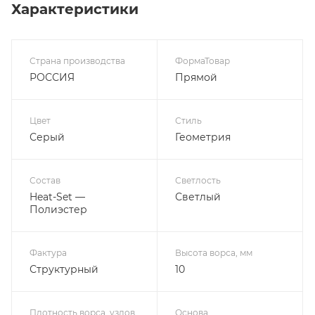
Характеристики
Страна производства
ФормаТовар
РОССИЯ
Прямой
Цвет
Стиль
Серый
Геометрия
Состав
Светлость
Heat-Set —
Светлый
Полиэстер
Фактура
Высота ворса, мм
Структурный
10
Плотность ворса, узлов
Основа