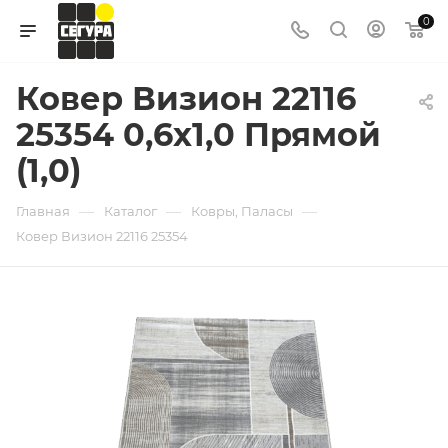
0
Ковер Визион 22116
25354 0,6х1,0 Прямой
(1,0)
—
—
—
Главная
Каталог
Ковры, Паласы
Ковер Визион 22116 25354