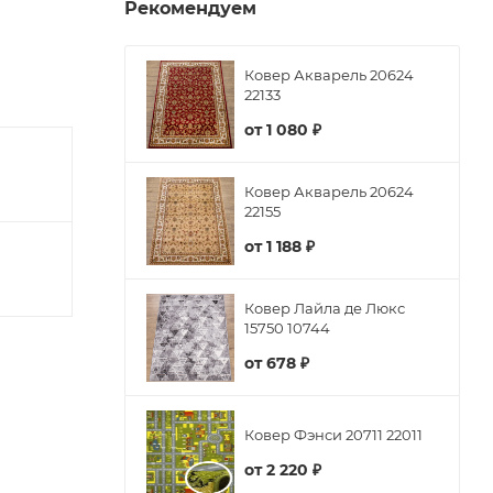
Рекомендуем
Ковер Акварель 20624
22133
от
1 080 ₽
Ковер Акварель 20624
22155
от
1 188 ₽
Ковер Лайла де Люкс
15750 10744
от
678 ₽
Ковер Фэнси 20711 22011
от
2 220 ₽