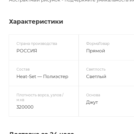
Характеристики
Страна производства
ФормаТовар
РОССИЯ
Прямой
Состав
Светлость
Heat-Set — Полиэстер
Светлый
Плотность ворса, узлов /
Основа
м.кв
Джут
320000