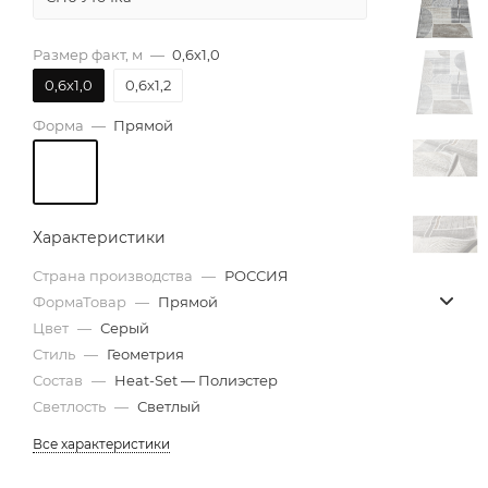
Размер факт, м
—
0,6х1,0
0,6х1,0
0,6х1,2
Форма
—
Прямой
Характеристики
Страна производства
—
РОССИЯ
ФормаТовар
—
Прямой
Цвет
—
Серый
Стиль
—
Геометрия
Состав
—
Heat-Set — Полиэстер
Светлость
—
Светлый
Все характеристики