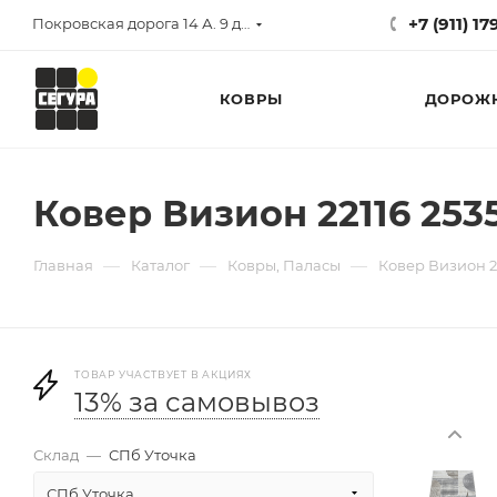
+7 (911) 1
Покровская дорога 14 А. 9 до 17
КОВРЫ
ДОРОЖ
Ковер Визион 22116 2535
—
—
—
Главная
Каталог
Ковры, Паласы
Ковер Визион 2
ТОВАР УЧАСТВУЕТ В АКЦИЯХ
13% за самовывоз
Склад
—
СПб Уточка
СПб Уточка