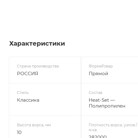
Характеристики
Страна производства
ФормаТовар
РОССИЯ
Прямой
Стиль
Состав
Классика
Heat-Set —
Полипропилен
Высота ворса, мм
Плотность ворса, узлов /
м.кв
10
282000