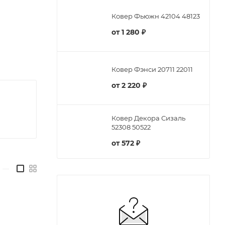
Ковер Фьюжн 42104 48123
от
1 280 ₽
Ковер Фэнси 20711 22011
от
2 220 ₽
Ковер Декора Сизаль
52308 50522
от
572 ₽
—