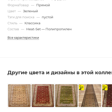
ФормаТовар
—
Прямой
Цвет
—
Зеленый
Тэги для поиска
—
пустой
Стиль
—
Классика
Состав
—
Heat-Set — Полипропилен
Все характеристики
Другие цвета и дизайны в этой колл
на
на
отрез
отрез