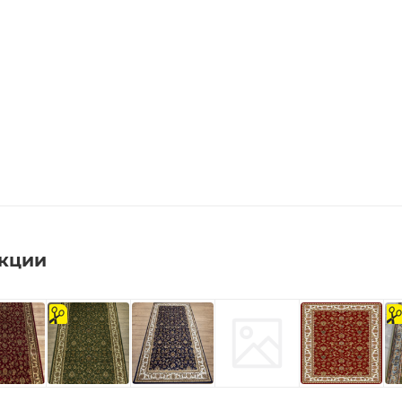
екции
на
на
отрез
отре