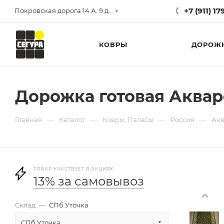
+7 (911) 1
Покровская дорога 14 А. 9 до 17
КОВРЫ
ДОРОЖ
Дорожка готовая Акварел
—
—
—
—
Главная
Каталог
Ковры, Паласы
Россия
Акв
ТОВАР УЧАСТВУЕТ В АКЦИЯХ
13% за самовывоз
Склад
—
СПб Уточка
СПб Уточка