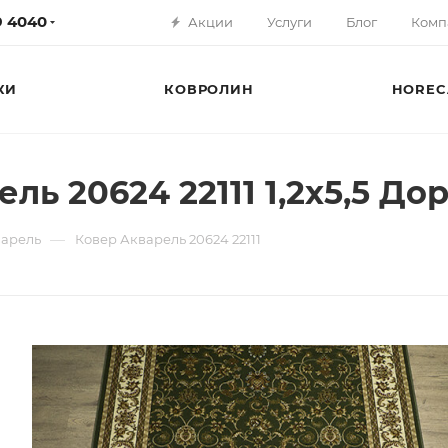
79 4040
Акции
Услуги
Блог
Комп
КИ
КОВРОЛИН
HOREC
ь 20624 22111 1,2х5,5 Дор
—
арель
Ковер Акварель 20624 22111