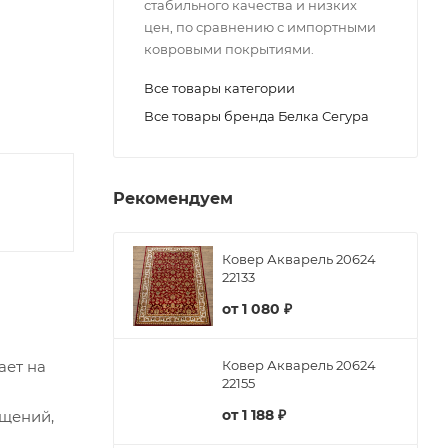
стабильного качества и низких
цен, по сравнению с импортными
ковровыми покрытиями.
Все товары категории
Все товары бренда Белка Сегура
Рекомендуем
Ковер Акварель 20624
22133
от
1 080 ₽
ает на
Ковер Акварель 20624
22155
от
1 188 ₽
ещений,