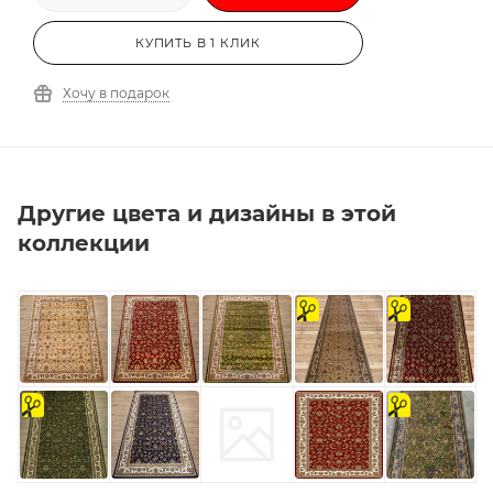
КУПИТЬ В 1 КЛИК
Хочу в подарок
Другие цвета и дизайны в этой
коллекции
на
на
отрез
отрез
на
на
отрез
отрез