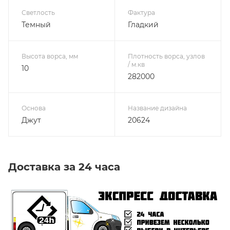
Светлость
Фактура
Темный
Гладкий
Высота ворса, мм
Плотность ворса, узлов
/ м.кв
10
282000
Основа
Название дизайна
Джут
20624
Доставка за 24 часа