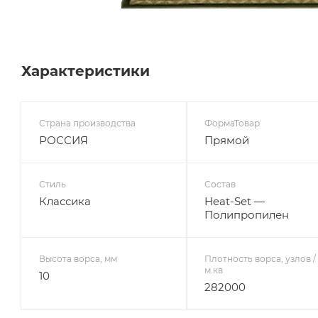
Характеристики
Страна производства
ФормаТовар
РОССИЯ
Прямой
Стиль
Состав
Классика
Heat-Set —
Полипропилен
Высота ворса, мм
Плотность ворса, узлов /
м.кв
10
282000