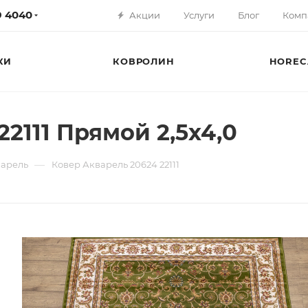
79 4040
Акции
Услуги
Блог
Комп
КИ
КОВРОЛИН
HOREC
2111 Прямой 2,5х4,0
—
арель
Ковер Акварель 20624 22111