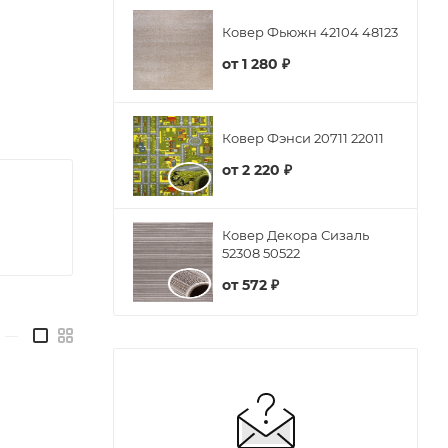
Ковер Фьюжн 42104 48123
от
1 280 ₽
Ковер Фэнси 20711 22011
от
2 220 ₽
Ковер Декора Сизаль
52308 50522
от
572 ₽
—