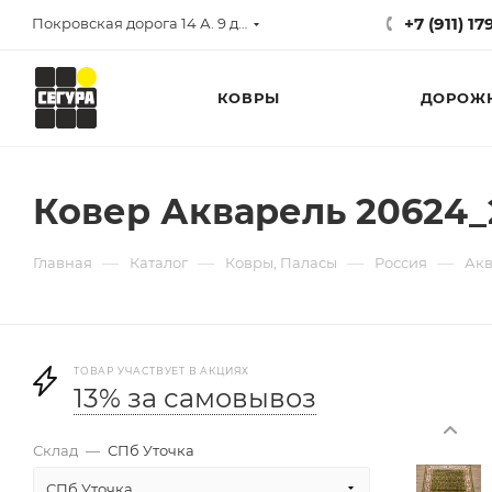
+7 (911) 1
Покровская дорога 14 А. 9 до 17
КОВРЫ
ДОРОЖ
Ковер Акварель 20624_2
—
—
—
—
Главная
Каталог
Ковры, Паласы
Россия
Акв
ТОВАР УЧАСТВУЕТ В АКЦИЯХ
13% за самовывоз
Склад
—
СПб Уточка
СПб Уточка