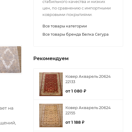
стабильного качества и низких
цен, по сравнению с импортными
ковровыми покрытиями.
Все товары категории
Все товары бренда Белка Сегура
Рекомендуем
Ковер Акварель 20624
22133
от
1 080 ₽
ает на
Ковер Акварель 20624
22155
от
1 188 ₽
ещений,