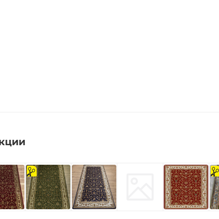
екции
на
на
отрез
отре