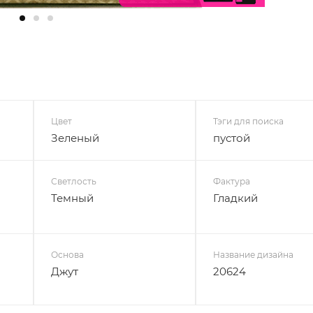
Цвет
Тэги для поиска
Зеленый
пустой
Светлость
Фактура
Темный
Гладкий
Основа
Название дизайна
Джут
20624