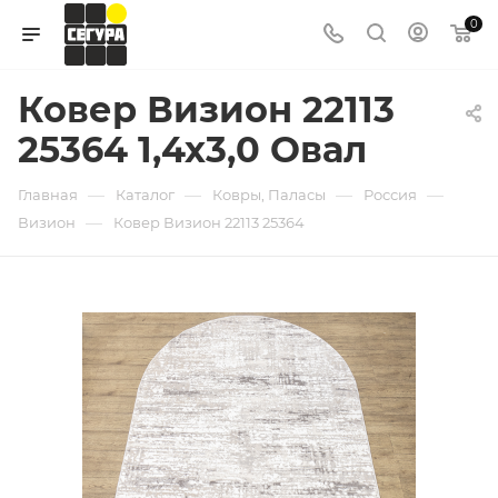
0
Ковер Визион 22113
25364 1,4х3,0 Овал
—
—
—
—
Главная
Каталог
Ковры, Паласы
Россия
—
Визион
Ковер Визион 22113 25364