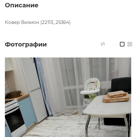
Описание
Ковер Визион (22113_25364)
Фотографии
1/1
—