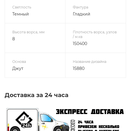
Светлость
Фактура
Темный
Гладкий
Высота ворса, мм
Плотность ворса, узлов
/ м.кв
8
150400
Основа
Название дизайна
Джут
15880
Доставка за 24 часа