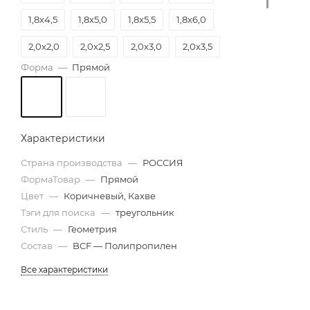
1,8х4,5
1,8х5,0
1,8х5,5
1,8х6,0
2,0х2,0
2,0х2,5
2,0х3,0
2,0х3,5
Форма
—
Прямой
2,0х4,0
2,0х4,5
2,0х5,0
2,0х5,5
2,0х6,0
2,5х6,0
Характеристики
Страна производства
—
РОССИЯ
ФормаТовар
—
Прямой
Цвет
—
Коричневый, Кахве
Тэги для поиска
—
треугольник
Стиль
—
Геометрия
Состав
—
BCF — Полипропилен
Все характеристики