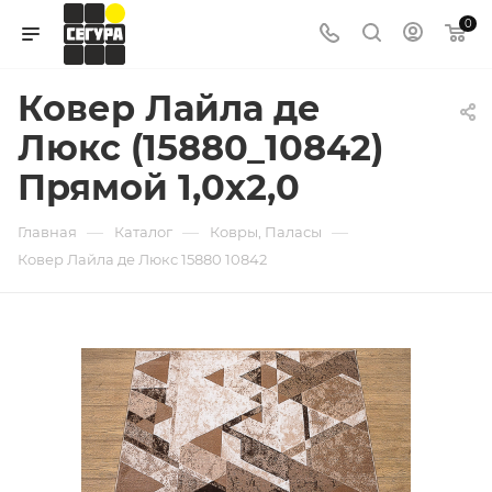
0
Ковер Лайла де
Люкс (15880_10842)
Прямой 1,0х2,0
—
—
—
Главная
Каталог
Ковры, Паласы
Ковер Лайла де Люкс 15880 10842