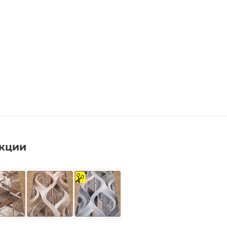
екции
на
отрез