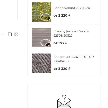
Ковер Фэнси 20711 22011
от
2 220 ₽
Ковер Декора Сизаль
—
52308 50522
от
572 ₽
Ковролин SCROLL 01_015
18140400
от
3 320 ₽