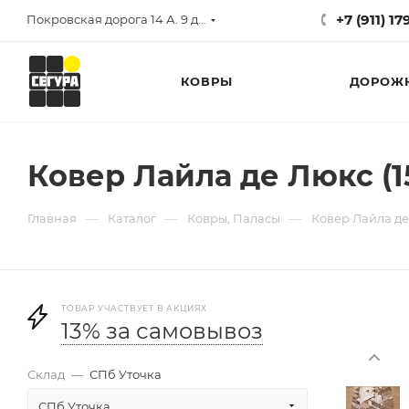
+7 (911) 1
Покровская дорога 14 А. 9 до 17
КОВРЫ
ДОРОЖ
Ковер Лайла де Люкс (1
—
—
—
Главная
Каталог
Ковры, Паласы
Ковер Лайла де
ТОВАР УЧАСТВУЕТ В АКЦИЯХ
13% за самовывоз
Склад
—
СПб Уточка
СПб Уточка