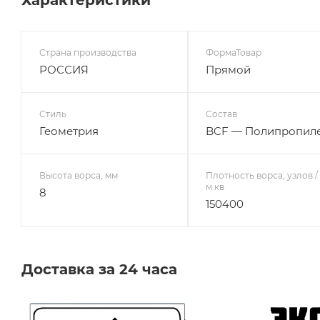
Страна производства
ФормаТовар
РОССИЯ
Прямой
Стиль
Состав
Геометрия
BCF — Полипропил
Высота ворса, мм
Плотность ворса, узлов /
м.кв
8
150400
Доставка за 24 часа