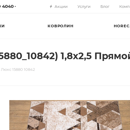
79 4040
Акции
Услуги
Блог
Комп
КИ
КОВРОЛИН
HOREC
5880_10842) 1,8х2,5 Прямо
 Люкс 15880 10842