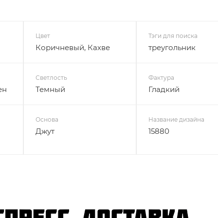
Цвет
Тэги для поиска
Коричневый, Кахве
треугольник
Светлость
Фактура
ен
Темный
Гладкий
Основа
Название дизайна
Джут
15880