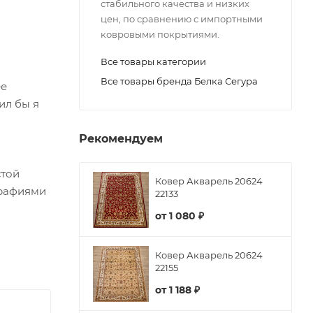
стабильного качества и низких
цен, по сравнению с импортными
ковровыми покрытиями.
Все товары категории
Все товары бренда Белка Сегура
ее
ил бы я
Рекомендуем
стой
Ковер Акварель 20624
графиями
22133
от
1 080 ₽
Ковер Акварель 20624
22155
от
1 188 ₽