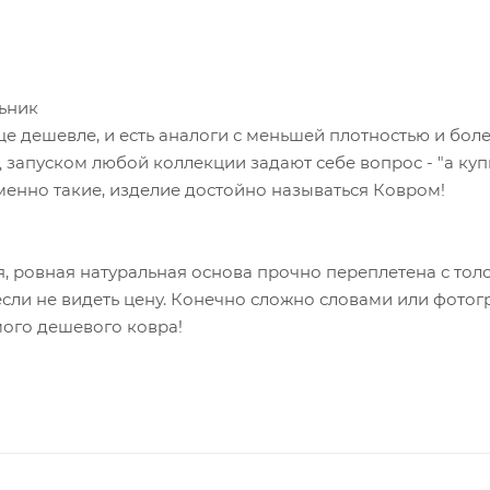
льник
е дешевле, и есть аналоги с меньшей плотностью и бол
 запуском любой коллекции задают себе вопрос - "а куп
именно такие, изделие достойно называться Ковром!
я, ровная натуральная основа прочно переплетена с тол
 если не видеть цену. Конечно сложно словами или фото
мого дешевого ковра!