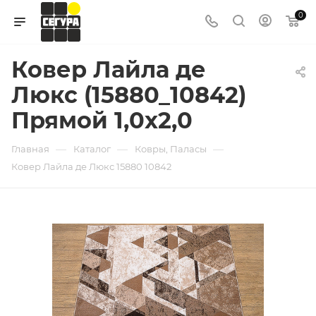
0
Ковер Лайла де
Люкс (15880_10842)
Прямой 1,0х2,0
—
—
—
Главная
Каталог
Ковры, Паласы
Ковер Лайла де Люкс 15880 10842