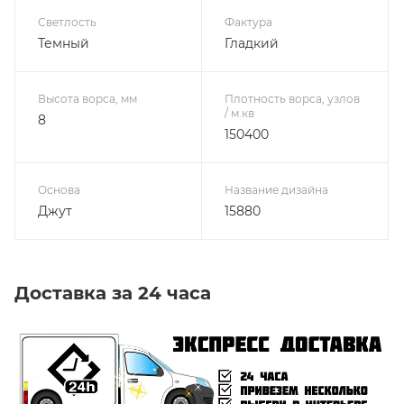
Светлость
Фактура
Темный
Гладкий
Высота ворса, мм
Плотность ворса, узлов
/ м.кв
8
150400
Основа
Название дизайна
Джут
15880
Доставка за 24 часа