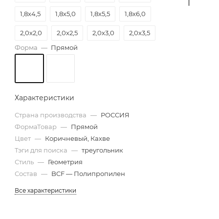
1,8х4,5
1,8х5,0
1,8х5,5
1,8х6,0
2,0х2,0
2,0х2,5
2,0х3,0
2,0х3,5
Форма
—
Прямой
2,0х4,0
2,0х4,5
2,0х5,0
2,0х5,5
2,0х6,0
2,5х6,0
Характеристики
Страна производства
—
РОССИЯ
ФормаТовар
—
Прямой
Цвет
—
Коричневый, Кахве
Тэги для поиска
—
треугольник
Стиль
—
Геометрия
Состав
—
BCF — Полипропилен
Все характеристики